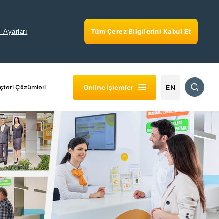
Tüm Çerez Bilgilerini Kabul Et
i Ayarları
Online İşlemler
şteri Çözümleri
EN