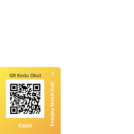
QR Kodu Okut
Enerjisa Mobili İndir
Kapat