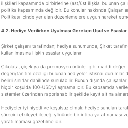
ilişkileri kapsamında birbirlerine (ast/üst ilişkisi bulunan çal
politika kapsamında değildir. Bu konular hakkında Çalışanlar 
Politikası içinde yer alan düzenlemelere uygun hareket etmel
4.2. Hediye Verilirken Uyulması Gereken Usul ve Esaslar
Şirket çalışanı tarafından; hediye sunumunda, Şirket tarafın
kullanılmasına ilişkin esaslar uygulanır.
Çikolata, çiçek ya da promosyon ürünler gibi maddi değeri
değeri/tanıtım özelliği bulunan hediyeler istisnai durumlar
belirli sınırlar dahilinde sunulabilir. Bunun dışında çalışanl
hiçbir koşulda 100-USD’yi aşmamalıdır. Bu kapsamda verilen h
sistemler üzerinden raporlanabilir şekilde kayıt altına alınara
Hediyeler iyi niyetli ve koşulsuz olmalı; hediye sunulan tar
sürecini etkileyebileceği yönünde bir intiba yaratmaması ve 
yaratılmaması gözetilmelidir.