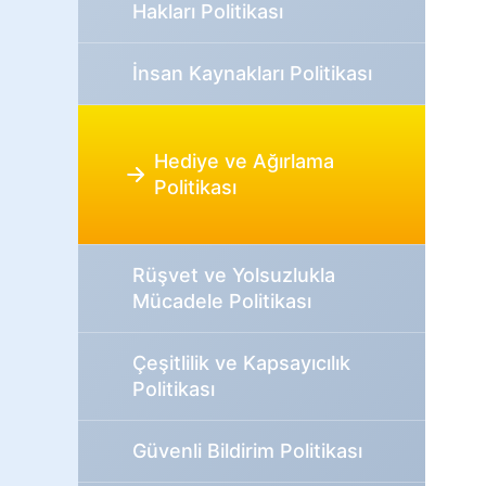
Hakları Politikası
İnsan Kaynakları Politikası
Hediye ve Ağırlama
Politikası
Rüşvet ve Yolsuzlukla
Mücadele Politikası
Çeşitlilik ve Kapsayıcılık
Politikası
Güvenli Bildirim Politikası