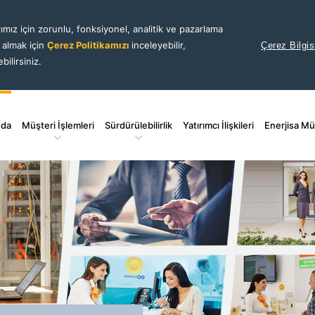
ımız için zorunlu, fonksiyonel, analitik ve pazarlama
i almak için
Çerez Politikamızı
inceleyebilir,
Çerez Bilgis
bilirsiniz.
nda
Müşteri İşlemleri
Sürdürülebilirlik
Yatırımcı İlişkileri
Enerjisa Mü