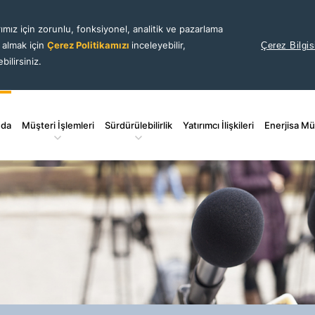
ımız için zorunlu, fonksiyonel, analitik ve pazarlama
i almak için
Çerez Politikamızı
inceleyebilir,
Çerez Bilgis
bilirsiniz.
nda
Müşteri İşlemleri
Sürdürülebilirlik
Yatırımcı İlişkileri
Enerjisa Mü