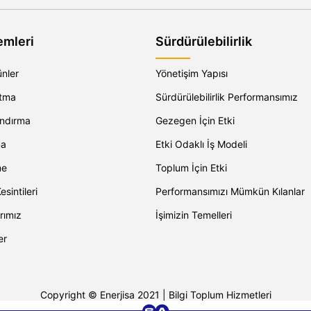
emleri
Sürdürülebilirlik
ünler
Yönetişim Yapısı
atma
Sürdürülebilirlik Performansımız
andırma
Gezegen İçin Etki
ma
Etki Odaklı İş Modeli
me
Toplum İçin Etki
esintileri
Performansımızı Mümkün Kılanlar
rımız
İşimizin Temelleri
er
Copyright © Enerjisa 2021 |
Bilgi Toplum Hizmetleri