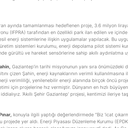
ran ayında tamamlanması hedeflenen proje, 3.6 milyon liray
u (IFPRA) tarafından en özellikli park ilan edilen ve içinde
sil enerji sistemlerine ilişkin uygulamalar yapılacak. Bu uygul
üretim sistemleri kurulumu, enerji depolama pilot sistemi kur
inde gürültü ve hareket sensörlerine sahip akıllı aydınlatma 
ahin,
Gaziantep’in tarihi misyonunun yanı sıra önümüzdeki dö
altını çizen Şahin, enerji kaynaklarının verimli kullanılmasına
erji verimliliği, yenilenebilir enerji alanında birçok öncü pr
imi için projelerine hız vermiştir. Dünyanın en hızlı büyüyen 
iddialıyız. ‘Akıllı Şehir Gaziantep’ projesi, kentimizi ileriye
Pınar,
konuyla ilgili yaptığı değerlendirmede “Biz 'icat çıkar
bu projede yer aldı. Enerji Piyasası Düzenleme Kurumu (EPDK) 