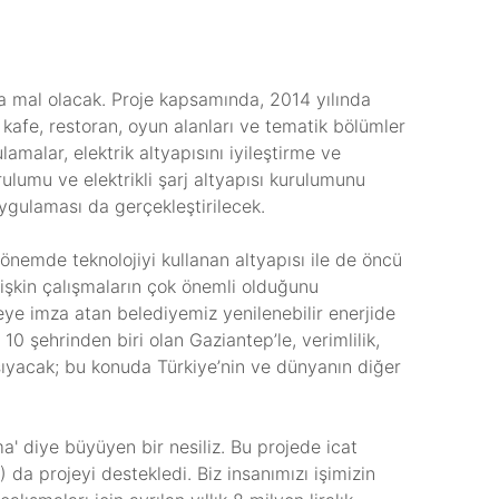
a mal olacak. Proje kapsamında, 2014 yılında
 kafe, restoran, oyun alanları ve tematik bölümler
amalar, elektrik altyapısını iyileştirme ve
ulumu ve elektrikli şarj altyapısı kurulumunu
uygulaması da gerçekleştirilecek.
nemde teknolojiyi kullanan altyapısı ile de öncü
 ilişkin çalışmaların çok önemli olduğunu
ojeye imza atan belediyemiz yenilenebilir enerjide
10 şehrinden biri olan Gaziantep’le, verimlilik,
 taşıyacak; bu konuda Türkiye’nin ve dünyanın diğer
ma' diye büyüyen bir nesiliz. Bu projede icat
da projeyi destekledi. Biz insanımızı işimizin