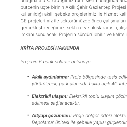
odağına aldık. Yaptığımız tüm işlerin odağında ancak
bütçenin üçte birinin Akıllı Şehir Gaziantep Projesi
kullanıldığı akıllı şebeke projelerimiz ile hizmet 
GE projelerimiz ile sektörümüzde öncü çalışmaları
gerçekleştireceğimiz, sektöre ve uluslararası çalışm
imkanı sunulacak. Projenin sürdürülebilir ve kalit
KRİTA PROJESİ HAKKINDA
Projenin 6 odak noktası bulunuyor.
Akıllı aydınlatma:
Proje bölgesinde tesis edile
yürütülecek, park alanında halka açık 4G inte
Elektrikli ulaşım:
Elektrikli toplu ulaşım çözüm
edilmesi sağlanacaktır.
Altyapı çözümleri:
Proje bölgesindeki elektri
Depolama’ ünitesi ile şebeke yapısı güçlendiri