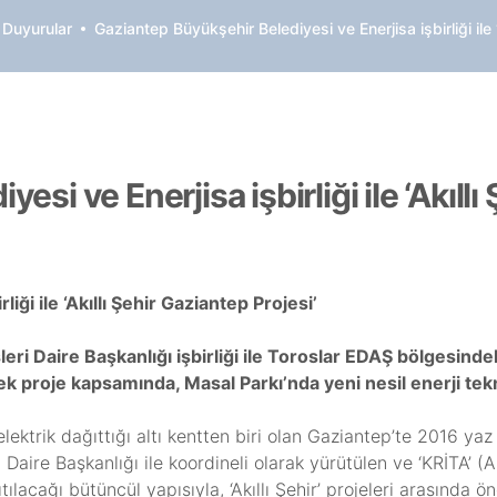
 Duyurular
Gaziantep Büyükşehir Belediyesi ve Enerjisa işbirliği ile ‘
si ve Enerjisa işbirliği ile ‘Akıllı
ği ile ‘Akıllı Şehir Gaziantep Projesi’
eri Daire Başkanlığı işbirliği ile Toroslar EDAŞ bölgesinde
ek proje kapsamında, Masal Parkı’nda yeni nesil enerji tekno
elektrik dağıttığı altı kentten biri olan Gaziantep’te 2016 ya
Daire Başkanlığı ile koordineli olarak yürütülen ve ‘KRİTA’ (Akı
ıtılacağı bütüncül yapısıyla, ‘Akıllı Şehir’ projeleri arasında ö