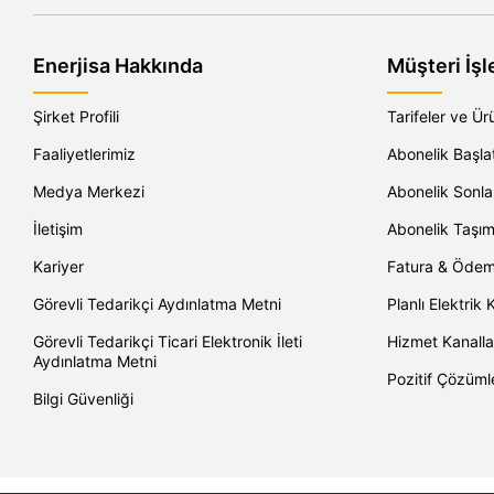
Enerjisa Hakkında
Müşteri İşl
Şirket Profili
Tarifeler ve Ür
Faaliyetlerimiz
Abonelik Başl
Medya Merkezi
Abonelik Sonl
İletişim
Abonelik Taşı
Kariyer
Fatura & Öde
Görevli Tedarikçi Aydınlatma Metni
Planlı Elektrik K
Görevli Tedarikçi Ticari Elektronik İleti
Hizmet Kanalla
Aydınlatma Metni
Pozitif Çözüml
Bilgi Güvenliği