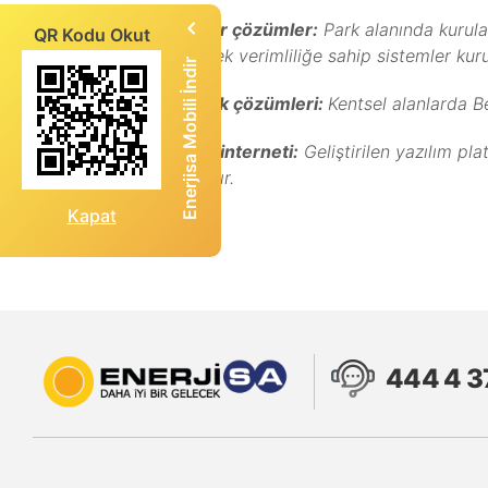
Yenilenebilir çözümler:
Park alanında kurula
QR Kodu Okut
yapan yüksek verimliliğe sahip sistemler kuru
Enerjisa Mobili İndir
Belediyecilik çözümleri:
Kentsel alanlarda Be
Nesnelerin interneti:
Geliştirilen yazılım pl
sağlayacaktır.
Kapat
444 4 3