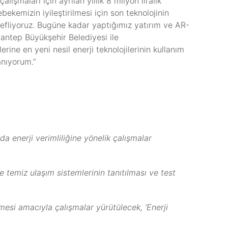
ışmaları için ayrılan yıllık 8 milyon liralık
bekemizin iyileştirilmesi için son teknolojinin
hedefliyoruz. Bugüne kadar yaptığımız yatırım ve AR-
antep Büyükşehir Belediyesi ile
rine en yeni nesil enerji teknolojilerinin kullanım
anıyorum.”
da enerji verimliliğine yönelik çalışmalar
de temiz ulaşım sistemlerinin tanıtılması ve test
lmesi amacıyla çalışmalar yürütülecek, ‘Enerji