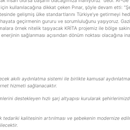
 insan olursa başarılı olacağımıza inanıyoruz” dedi. Ar-Ge çal
 için kullanılacağına dikkat çeken Pınar, şöyle devam etti: “Şe
kalitesinde gelişmiş ülke standartlarını Türkiye’ye getirmeyi 
 hayata geçirmenin gururu ve sorumluluğunu yaşıyoruz. Gazi
alara örnek nitelik taşıyacak KRİTA projemiz ile bölge sakinle
eli enerjinin sağlanması açısından dönüm noktası olacağına in
cek akıllı aydınlatma sistemi ile birlikte kamusal aydınlatma
rnet hizmeti sağlanacaktır.
lerini destekleyen hızlı şarj altyapısı kurularak şehirlerimiz
k tedariki kalitesinin artırılması ve şebekenin modernize edi
lecektir.