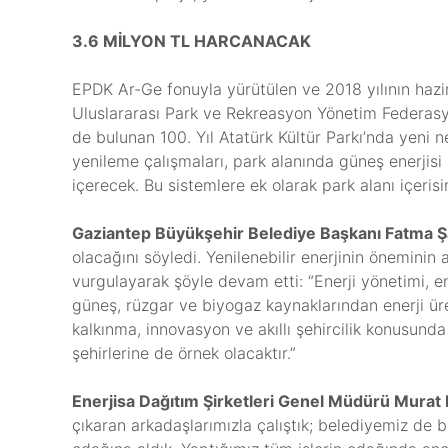
3.6 MİLYON TL HARCANACAK
EPDK Ar-Ge fonuyla yürütülen ve 2018 yılının hazi
Uluslararası Park ve Rekreasyon Yönetim Federasyon
de bulunan 100. Yıl Atatürk Kültür Parkı’nda yeni ne
yenileme çalışmaları, park alanında güneş enerjisi 
içerecek. Bu sistemlere ek olarak park alanı içeris
Gaziantep Büyükşehir Belediye Başkanı Fatma Ş
olacağını söyledi. Yenilenebilir enerjinin öneminin 
vurgulayarak şöyle devam etti: “Enerji yönetimi, en
güneş, rüzgar ve biyogaz kaynaklarından enerji üret
kalkınma, innovasyon ve akıllı şehircilik konusunda 
şehirlerine de örnek olacaktır.”
Enerjisa Dağıtım Şirketleri Genel Müdürü Murat 
çıkaran arkadaşlarımızla çalıştık; belediyemiz de 