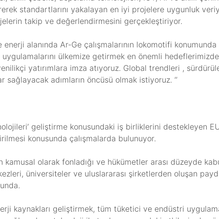
endirerek standartlarını yakalayan en iyi projelere uygunluk v
jelerin takip ve değerlendirmesini gerçekleştiriyor.
de enerji alanında Ar-Ge çalışmalarının lokomotifi konumund
Ge uygulamalarını ülkemize getirmek en önemli hedeflerimizden
yenilikçi yatırımlara imza atıyoruz. Global trendleri , sürdürü
r sağlayacak adımların öncüsü olmak istiyoruz. ’’
olojileri’ geliştirme konusundaki iş birliklerini destekleyen 
tirilmesi konusunda çalışmalarda bulunuyor.
in kamusal olarak fonladığı ve hükümetler arası düzeyde kabu
eri, üniversiteler ve uluslararası şirketlerden oluşan paydaş
munda.
ji kaynakları geliştirmek, tüm tüketici ve endüstri uygulamal