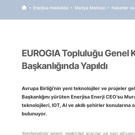
Enerjisa Hakkında
Medya Merkezi
Haberler ve
EUROGIA Topluluğu Genel Kur
Başkanlığında Yapıldı
Avrupa Birliği'nin yeni teknolojiler ve projeler g
Başkanlığını yürüten Enerjisa Enerji CEO’su Murat P
teknolojileri, IOT, AI ve akıllı şehirler konular
bulunuyor.
Yenilenebilir enerji, elektrikli araçlar ve şarj alty