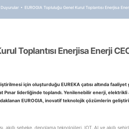
 Duyurular
EUROGIA Topluluğu Genel Kurul Toplantısı Enerjisa Ener
ul Toplantısı Enerjisa Enerji CE
eliştirilmesi için oluşturduğu EUREKA çatısı altında faaliy
ınar liderliğinde toplandı. Yenilenebilir enerji, elektrikli 
ına odaklanan EUROGIA, inovatif teknolojik çözümlerin geliş
apısı, akıllı şebeke, depolama teknolojileri, IOT, AI ve akıllı 