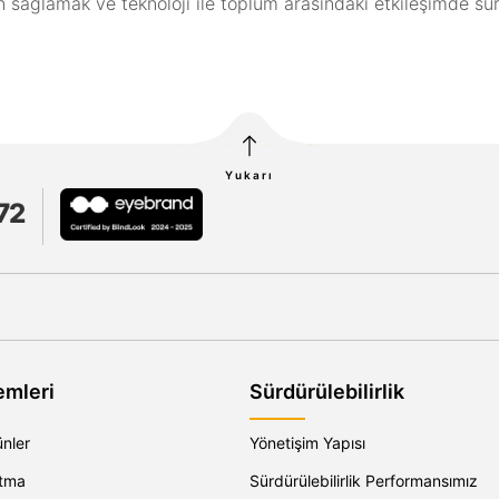
n sağlamak ve teknoloji ile toplum arasındaki etkileşimde sürd
Yukarı
72
emleri
Sürdürülebilirlik
ünler
Yönetişim Yapısı
atma
Sürdürülebilirlik Performansımız