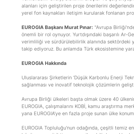
alanları için geliştirilen proje önerilerini değerl
yerel fon kaynakları iletişim kurularak fonlanan pro
EUROGIA Başkanı Murat Pınar:
"Avrupa Birliği'n
önemli bir rol oynuyor. Yurtdışındaki başarılı Ar-
verimliliği ve sürdürülebilirlik alanında sektördeki 
takip ediyoruz. Bu anlamda Türk ekosistemine yara
EUROGIA Hakkında
Uluslararası Şirketlerin ‘Düşük Karbonlu Enerji Tekn
sağlanması ve inovatif teknolojik çözümlerin geliş
Avrupa Birliği ülkeleri başta olmak üzere 40 ülken
EUROGIA, çalışmalarını KOBİ, kamu araştırma merkezl
yana EUROGIA’ye en fazla proje sunan ülke konu
EUROGIA Topluluğu'nun odağında, çeşitli temiz ener