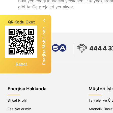
büyüyen enerji ihtiyacını yenilenebilir kaynaklarda
gibi Ar-Ge projeleri yer alıyor.
QR Kodu Okut
Enerjisa Mobili İndir
444 4 3
Kapat
Enerjisa Hakkında
Müşteri İşl
Şirket Profili
Tarifeler ve Ür
Faaliyetlerimiz
Abonelik Başl