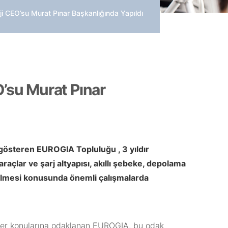
ji CEO’su Murat Pınar Başkanlığında Yapıldı
O’su Murat Pınar
et gösteren EUROGIA Topluluğu , 3 yıldır
araçlar ve şarj altyapısı, akıllı şebeke, depolama
tirilmesi konusunda önemli çalışmalarda
şehirler konularına odaklanan EUROGIA, bu odak