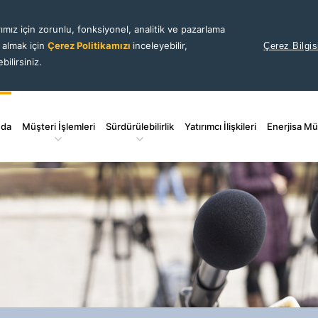
ımız için zorunlu, fonksiyonel, analitik ve pazarlama
i almak için
Çerez Politikamızı
inceleyebilir,
Çerez Bilgis
bilirsiniz.
nda
Müşteri İşlemleri
Sürdürülebilirlik
Yatırımcı İlişkileri
Enerjisa Mü