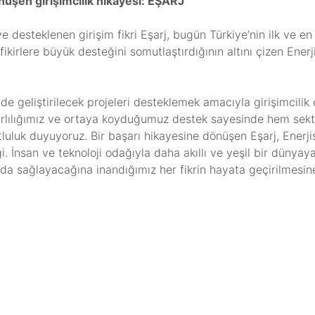
önüşen girişimcilik hikayesi: EŞARJ
desteklenen girişim fikri Eşarj, bugün Türkiye’nin ilk ve en h
kçi fikirlere büyük desteğini somutlaştırdığının altını çizen E
ünde geliştirilecek projeleri desteklemek amacıyla girişimcili
kararlılığımız ve ortaya koyduğumuz destek sayesinde hem sek
luk duyuyoruz. Bir başarı hikayesine dönüşen Eşarj, Enerjisa
. İnsan ve teknoloji odağıyla daha akıllı ve yeşil bir dünya
fayda sağlayacağına inandığımız her fikrin hayata geçirilmesi