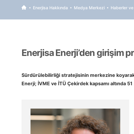
Enerjisa Hakkında
Medya Merkezi
Haberler ve
Enerjisa Enerji’den girişim p
Sürdürülebilirliği stratejisinin merkezine koyarak
Enerji; İVME ve İTÜ Çekirdek kapsamı altında 51 