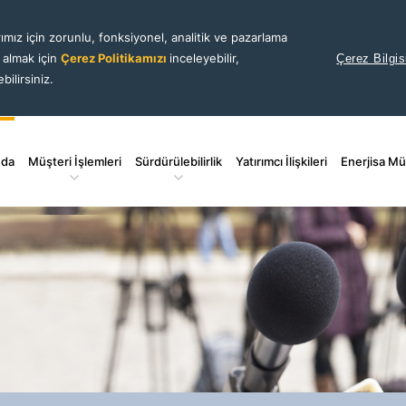
ımız için zorunlu, fonksiyonel, analitik ve pazarlama
i almak için
Çerez Politikamızı
inceleyebilir,
Çerez Bilgis
bilirsiniz.
nda
Müşteri İşlemleri
Sürdürülebilirlik
Yatırımcı İlişkileri
Enerjisa Mü