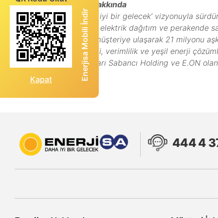
Enerjisa Enerji Hakkında
Enerjisa Mobili İndir
‘Herkes için daha iyi bir gelecek’ vizyonuyla sürdür
ana iş kolları olan elektrik dağıtım ve perakende 
ilde 10.3 milyon müşteriye ulaşarak 21 milyonu aşkın
yenilenebilir enerji, verimlilik ve yeşil enerji çözüm
Ana sermayedarları Sabancı Holding ve E.ON olan En
Kapat
444 4 3