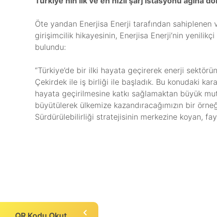
Türkiye’nin ilk ve en hızlı şarj istasyonu ağına d
Öte yandan Enerjisa Enerji tarafından sahiplenen ve 
girişimcilik hikayesinin, Enerjisa Enerji’nin yenili
bulundu:
“Türkiye’de bir ilki hayata geçirerek enerji sektör
Çekirdek ile iş birliği ile başladık. Bu konudaki 
hayata geçirilmesine katkı sağlamaktan büyük mutlu
büyütülerek ülkemize kazandıracağımızın bir örneği
Sürdürülebilirliği stratejisinin merkezine koyan, 
QR Kodu Okut