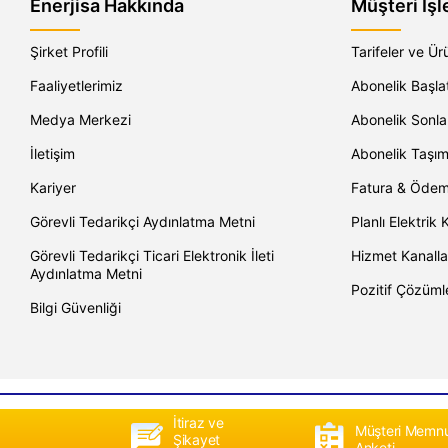
Enerjisa Hakkında
Müşteri İşl
Şirket Profili
Tarifeler ve Ür
Faaliyetlerimiz
Abonelik Başl
Medya Merkezi
Abonelik Sonl
İletişim
Abonelik Taşı
Kariyer
Fatura & Öde
Görevli Tedarikçi Aydınlatma Metni
Planlı Elektrik K
Görevli Tedarikçi Ticari Elektronik İleti
Hizmet Kanalla
Aydınlatma Metni
Pozitif Çözüml
Bilgi Güvenliği
İtiraz ve
Müşteri Memnu
Şikayet
Anketi