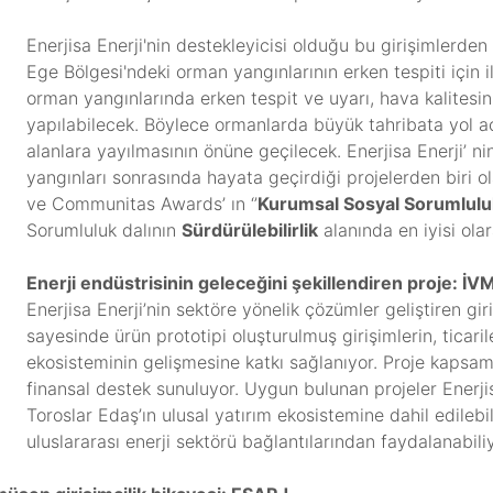
Enerjisa Enerji'nin destekleyicisi olduğu bu girişimlerden
Ege Bölgesi'ndeki orman yangınlarının erken tespiti için 
orman yangınlarında erken tespit ve uyarı, hava kalitesinin
yapılabilecek. Böylece ormanlarda büyük tahribata yol 
alanlara yayılmasının önüne geçilecek. Enerjisa Enerji’ n
yangınları sonrasında hayata geçirdiği projelerden biri 
ve Communitas Awards’ ın ‘’
Kurumsal Sosyal Sorumlul
Sorumluluk dalının
Sürdürülebilirlik
alanında en iyisi olar
Enerji endüstrisinin geleceğini şekillendiren proje: İV
Enerjisa Enerji’nin sektöre yönelik çözümler geliştiren 
sayesinde ürün prototipi oluşturulmuş girişimlerin, ticar
ekosisteminin gelişmesine katkı sağlanıyor. Proje kapsam
finansal destek sunuluyor. Uygun bulunan projeler Enerji
Toroslar Edaş’ın ulusal yatırım ekosistemine dahil edileb
uluslararası enerji sektörü bağlantılarından faydalanabiliy