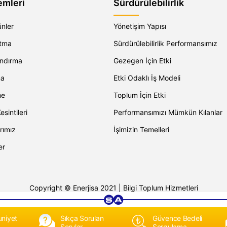
emleri
Sürdürülebilirlik
ünler
Yönetişim Yapısı
atma
Sürdürülebilirlik Performansımız
andırma
Gezegen İçin Etki
ma
Etki Odaklı İş Modeli
me
Toplum İçin Etki
esintileri
Performansımızı Mümkün Kılanlar
rımız
İşimizin Temelleri
er
Copyright © Enerjisa 2021 |
Bilgi Toplum Hizmetleri
niyet
Sıkça Sorulan
Güvence Bedeli
Sorular
Sorgulama