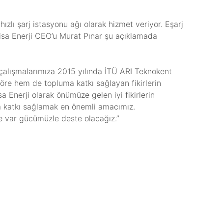
ızlı şarj istasyonu ağı olarak hizmet veriyor. Eşarj
nerjisa Enerji CEO’u Murat Pınar şu açıklamada
k çalışmalarımıza 2015 yılında İTÜ ARI Teknokent
töre hem de topluma katkı sağlayan fikirlerin
 Enerji olarak önümüze gelen iyi fikirlerin
ya katkı sağlamak en önemli amacımız.
ne var gücümüzle deste olacağız.”