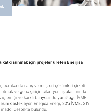
tek
ya katkı sunmak için projeler üreten Enerjisa
, perakende satış ve müşteri çözümleri şirketi
k etmek ve genç girişimcileri yeni iş alanlarında
k iş birliği ve kendi bünyesinde yürüttüğü İVME
sini destekleyen Enerjisa Enerji, 30’u İVME, 21’i
k maddi destekte bulundu.