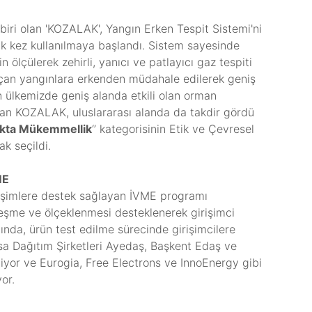
 biri olan 'KOZALAK', Yangın Erken Tespit Sistemi'ni
ilk kez kullanılmaya başlandı. Sistem sayesinde
 ölçülerek zehirli, yanıcı ve patlayıcı gaz tespiti
açan yangınlara erkenden müdahale edilerek geniş
in ülkemizde geniş alanda etkili olan orman
olan KOZALAK, uluslararası alanda da takdir gördü
ukta Mükemmellik
‘’ kategorisinin Etik ve Çevresel
ak seçildi.
ME
girişimlere destek sağlayan İVME programı
ileşme ve ölçeklenmesi desteklenerek girişimci
ında, ürün test edilme sürecinde girişimcilere
sa Dağıtım Şirketleri Ayedaş, Başkent Edaş ve
iliyor ve Eurogia, Free Electrons ve InnoEnergy gibi
or.