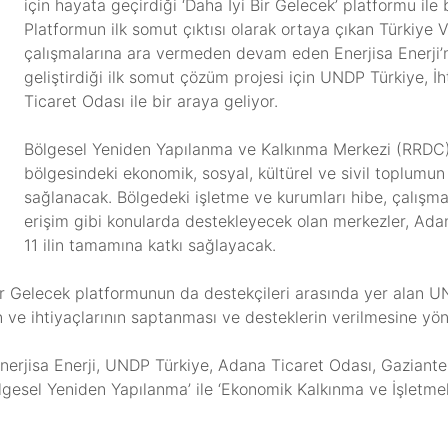
için hayata geçirdiği ‘Daha İyi Bir Gelecek’ platformu il
Platformun ilk somut çıktısı olarak ortaya çıkan Türkiye
çalışmalarına ara vermeden devam eden Enerjisa Enerji’nin
geliştirdiği ilk somut çözüm projesi için UNDP Türkiye, 
Ticaret Odası ile bir araya geliyor.
Bölgesel Yeniden Yapılanma ve Kalkınma Merkezi (RRDC) 
bölgesindeki ekonomik, sosyal, kültürel ve sivil toplumu
sağlanacak. Bölgedeki işletme ve kurumları hibe, çalışma 
erişim gibi konularda destekleyecek olan merkezler, Ad
11 ilin tamamına katkı sağlayacak.
ir Gelecek platformunun da destekçileri arasında yer alan UN
 ve ihtiyaçlarının saptanması ve desteklerin verilmesine yöne
nerjisa Enerji, UNDP Türkiye, Adana Ticaret Odası, Gaziant
lgesel Yeniden Yapılanma’ ile ‘Ekonomik Kalkınma ve İşletmele