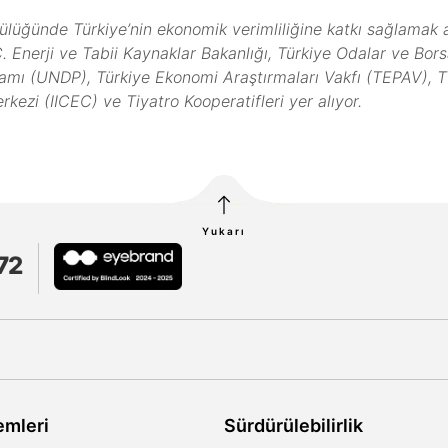
ncülüğünde Türkiye’nin ekonomik verimliliğine katkı sağlamak
 Enerji ve Tabii Kaynaklar Bakanlığı, Türkiye Odalar ve Bors
gramı (UNDP), Türkiye Ekonomi Araştırmaları Vakfı (TEPAV),
rkezi (IICEC) ve Tiyatro Kooperatifleri yer alıyor.
Yukarı
72
emleri
Sürdürülebilirlik