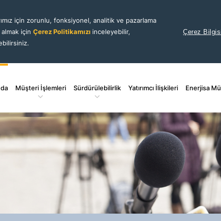
ımız için zorunlu, fonksiyonel, analitik ve pazarlama
i almak için
Çerez Politikamızı
inceleyebilir,
Çerez Bilgis
bilirsiniz.
nda
Müşteri İşlemleri
Sürdürülebilirlik
Yatırımcı İlişkileri
Enerjisa Mü