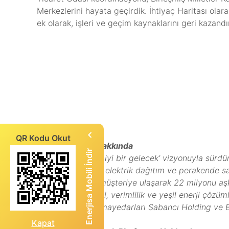
Merkezlerini hayata geçirdik. İhtiyaç Haritası ola
ek olarak, işleri ve geçim kaynaklarını geri kazandı
QR Kodu Okut
Enerjisa Enerji Hakkında
Enerjisa Mobili İndir
‘Herkes için daha iyi bir gelecek’ vizyonuyla sürdür
ana iş kolları olan elektrik dağıtım ve perakende 
ilde 10.6 milyon müşteriye ulaşarak 22 milyonu aşkın
yenilenebilir enerji, verimlilik ve yeşil enerji çözü
işletiyor. Ana sermayedarları Sabancı Holding ve E
Kapat