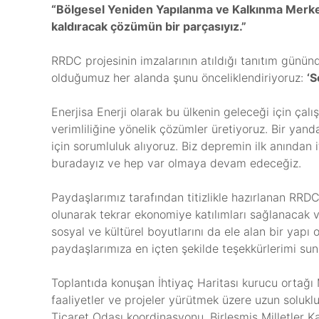
“Bölgesel Yeniden Yapılanma ve Kalkınma Merkez
kaldıracak çözümün bir parçasıyız.”
RRDC projesinin imzalarının atıldığı tanıtım günü
olduğumuz her alanda şunu önceliklendiriyoruz:
‘S
Enerjisa Enerji olarak bu ülkenin geleceği için çal
verimliliğine yönelik çözümler üretiyoruz. Bir yan
için sorumluluk alıyoruz. Biz depremin ilk anından
buradayız ve hep var olmaya devam edeceğiz.
Paydaşlarımız tarafından titizlikle hazırlanan RRD
olunarak tekrar ekonomiye katılımları sağlanacak v
sosyal ve kültürel boyutlarını da ele alan bir yap
paydaşlarımıza en içten şekilde teşekkürlerimi su
Toplantıda konuşan İhtiyaç Haritası kurucu ortağı Me
faaliyetler ve projeler yürütmek üzere uzun solukl
Ticaret Odası koordinasyonu, Birleşmiş Milletler 