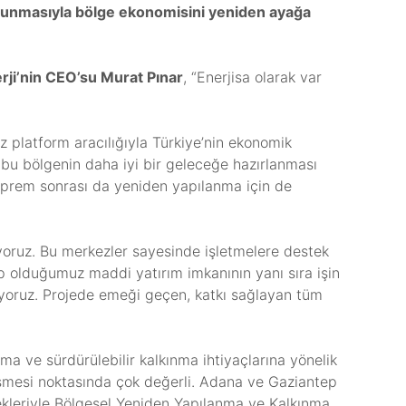
olunmasıyla bölge ekonomisini yeniden ayağa
rji’nin CEO’su Murat Pınar
, “Enerjisa olarak var
uz platform aracılığıyla Türkiye’nin ekonomik
, bu bölgenin daha iyi bir geleceğe hazırlanması
deprem sonrası da yeniden yapılanma için de
ıyoruz. Bu merkezler sayesinde işletmelere destek
ip olduğumuz maddi yatırım imkanının yanı sıra işin
aşıyoruz. Projede emeği geçen, katkı sağlayan tüm
nma ve sürdürülebilir kalkınma ihtiyaçlarına yönelik
ileşmesi noktasında çok değerli. Adana ve Gaziantep
tekleriyle Bölgesel Yeniden Yapılanma ve Kalkınma