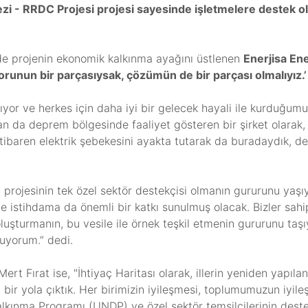
i - RRDC Projesi projesi sayesinde işletmelere destek 
nde projenin ekonomik kalkınma ayağını üstlenen
Enerjisa Ene
orunun bir parçasıysak, çözümün de bir parçası olmalıyız.’
ışıyor ve herkes için daha iyi bir gelecek hayali ile kurduğum
dan da deprem bölgesinde faaliyet gösteren bir şirket olarak
 itibaren elektrik şebekesini ayakta tutarak da buradaydık, 
C projesinin tek özel sektör destekçisi olmanın gururunu yaş
e istihdama da önemli bir katkı sunulmuş olacak. Bizler sah
ı oluşturmanın, bu vesile ile örnek teşkil etmenin gururunu t
nuyorum.” dedi.
rt Fırat ise, "İhtiyaç Haritası olarak, illerin yeniden yapıla
u bir yola çıktık. Her birimizin iyileşmesi, toplumumuzun iy
Kalkınma Programı (UNDP) ve özel sektör temsilcilerinin des