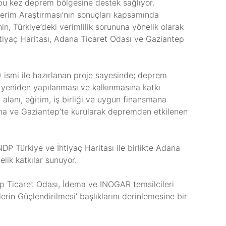
e bu kez deprem bölgesine destek sağlıyor.
 Verim Araştırması’nın sonuçları kapsamında
, Türkiye’deki verimlilik sorununa yönelik olarak
İhtiyaç Haritası, Adana Ticaret Odası ve Gaziantep
ismi ile hazırlanan proje sayesinde; deprem
n yeniden yapılanması ve kalkınmasına katkı
alanı, eğitim, iş birliği ve uygun finansmana
ana ve Gaziantep’te kurularak depremden etkilenen
DP Türkiye ve İhtiyaç Haritası ile birlikte Adana
lik katkılar sunuyor.
ep Ticaret Odası, İdema ve INOGAR temsilcileri
rin Güçlendirilmesi’ başlıklarını derinlemesine bir