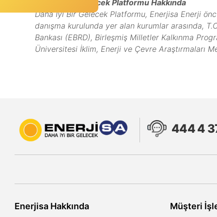
Daha İyi Bir Gelecek Platformu Hakkında
Daha İyi Bir Gelecek Platformu, Enerjisa Enerji ö
danışma kurulunda yer alan kurumlar arasında, T.C.
Bankası (EBRD), Birleşmiş Milletler Kalkınma Pro
Üniversitesi İklim, Enerji ve Çevre Araştırmaları Me
444 4 3
Enerjisa Hakkında
Müşteri İşl