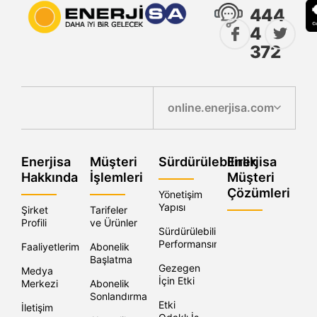
444
4
372
online.enerjisa.com
Enerjisa
Müşteri
Sürdürülebilirlik
Enerjisa
Hakkında
İşlemleri
Müşteri
Çözümleri
Yönetişim
Yapısı
Şirket
Tarifeler
Profili
ve Ürünler
Sürdürülebilirlik
Performansımız
Faaliyetlerimiz
Abonelik
Başlatma
Gezegen
Medya
İçin Etki
Merkezi
Abonelik
Sonlandırma
Etki
İletişim