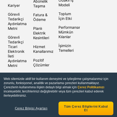
Odaklı İş
Abonelik
Modeli
Kariyer
Taşıma
Toplum
Görevli
Fatura &
İçin Etki
Tedarikçi
Ödeme
Aydınlatma
Performansımızı
Metni
Planlı
Mümkün
Elektrik
Kılanlar
Görevli
Kesintileri
Tedarikçi
İşimizin
Ticari
Hizmet
Temelleri
Elektronik
Kanallarımız
İleti
Pozitif
Aydınlatma
Çözümler
Metni
Bilgi
Güvenliği
Web sitemizde aktif bir kullanım deneyimi ve iyileştirme çalışmalarımız için
zorunlu, fonksiyonel, analitik ve pazarlama çerezleri kullanmaktayız.
Çerezlerin kullanımına ilişkin detaylı bilgi almak için
Çerez Politikamızı
inceleyebilir, tercihlerinizi değiştirebilir veya tüm çerezleri kabul ederek
Copyright © Enerjisa 2021 |
Bilgi Toplum Hizmetleri
ilerleyebilirsiniz.
Tüm Çerez Bilgilerini Kabul
Çerez Bilgisi Ayarları
Et
niyet
Sıkça Sorulan
Güvence Bedeli
Sorular
Sorgulama