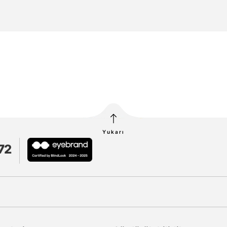
Yukarı
72