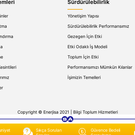
emleri
Sürdürülebilirlik
ünler
Yönetişim Yapısı
atma
Sürdürülebilirlik Performansımız
andırma
Gezegen İçin Etki
ma
Etki Odaklı İş Modeli
me
Toplum İçin Etki
esintileri
Performansımızı Mümkün Kılanlar
rımız
İşimizin Temelleri
er
Copyright © Enerjisa 2021 |
Bilgi Toplum Hizmetleri
niyet
Sıkça Sorulan
Güvence Bedeli