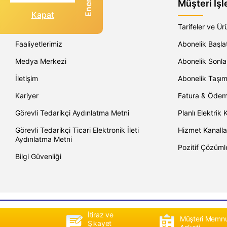
Enerjisa Hakkında
Müşteri İşl
Kapat
Şirket Profili
Tarifeler ve Ür
Faaliyetlerimiz
Abonelik Başl
Medya Merkezi
Abonelik Sonl
İletişim
Abonelik Taşı
Kariyer
Fatura & Öde
Görevli Tedarikçi Aydınlatma Metni
Planlı Elektrik K
Görevli Tedarikçi Ticari Elektronik İleti
Hizmet Kanalla
Aydınlatma Metni
Pozitif Çözüml
Bilgi Güvenliği
İtiraz ve
Müşteri Memnu
Şikayet