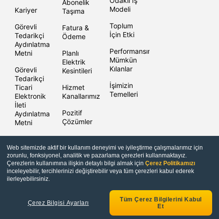
Odaklı İş
Abonelik
Modeli
Kariyer
Taşıma
Toplum
Görevli
Fatura &
İçin Etki
Tedarikçi
Ödeme
Aydınlatma
Performansımızı
Metni
Planlı
Mümkün
Elektrik
Kılanlar
Görevli
Kesintileri
Tedarikçi
İşimizin
Ticari
Hizmet
Temelleri
Elektronik
Kanallarımız
İleti
Pozitif
Aydınlatma
Çözümler
Metni
Bilgi
Güvenliği
Web sitemizde aktif bir kullanım deneyimi ve iyileştirme çalışmalarımız için
zorunlu, fonksiyonel, analitik ve pazarlama çerezleri kullanmaktayız.
Çerezlerin kullanımına ilişkin detaylı bilgi almak için
Çerez Politikamızı
inceleyebilir, tercihlerinizi değiştirebilir veya tüm çerezleri kabul ederek
Copyright © Enerjisa 2021 |
Bilgi Toplum Hizmetleri
ilerleyebilirsiniz.
Tüm Çerez Bilgilerini Kabul
Çerez Bilgisi Ayarları
Et
niyet
Sıkça Sorulan
Güvence Bedeli
Sorular
Sorgulama