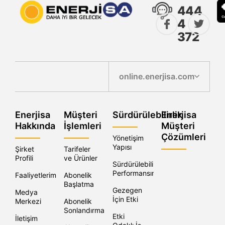
444
4
372
online.enerjisa.com
Enerjisa
Müşteri
Sürdürülebilirlik
Enerjisa
Hakkında
İşlemleri
Müşteri
Çözümleri
Yönetişim
Yapısı
Şirket
Tarifeler
Profili
ve Ürünler
Sürdürülebilirlik
Performansımız
Faaliyetlerimiz
Abonelik
Başlatma
Gezegen
Medya
İçin Etki
Merkezi
Abonelik
Sonlandırma
Etki
İletişim