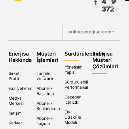
4
372
online.enerjisa.com
Enerjisa
Müşteri
Sürdürülebilirlik
Enerjisa
Hakkında
İşlemleri
Müşteri
Çözümleri
Yönetişim
Yapısı
Şirket
Tarifeler
Profili
ve Ürünler
Sürdürülebilirlik
Performansımız
Faaliyetlerimiz
Abonelik
Başlatma
Gezegen
Medya
İçin Etki
Merkezi
Abonelik
Sonlandırma
Etki
İletişim
Odaklı İş
Abonelik
Modeli
Kariyer
Taşıma