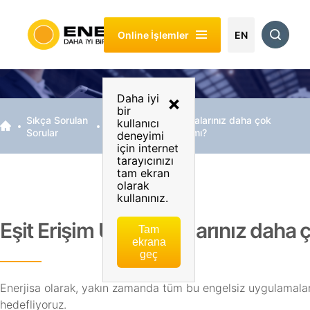
Enerjisa
Müşteri
Sürdürülebilirlik
Yatırımcı
Enerjisa
Online İşlemler
Hakkında
İşlemleri
İlişkileri
Müşteri
EN
Çözümleri
Daha iyi
×
bir
Sıkça Sorulan
Eşit Erişim Uygulamalarınız daha çok
kullanıcı
Sorular
noktaya taşınacak mı?
deneyimi
için internet
tarayıcınızı
tam ekran
olarak
kullanınız.
Eşit Erişim Uygulamalarınız daha 
Tam
ekrana
geç
Enerjisa olarak, yakın zamanda tüm bu engelsiz uygulamaları
hedefliyoruz.